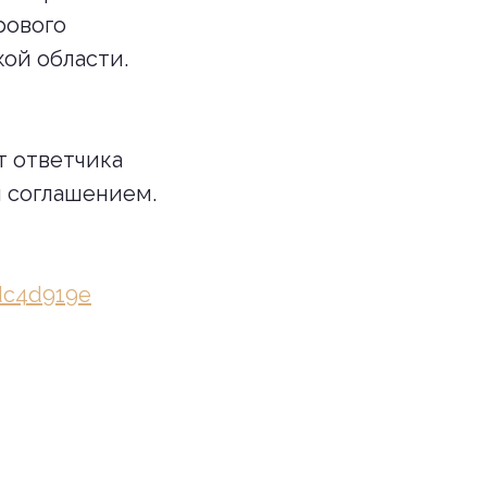
рового
ой области.
т ответчика
м соглашением.
4dc4d919e