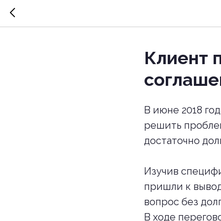
Клиент 
соглаше
В июне 2018 го
решить пробле
достаточно дол
Изучив специф
пришли к вывод
вопрос без дол
В ходе перегов