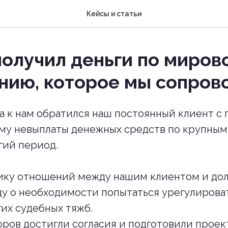
Кейсы и статьи
получил деньги по миров
нию, которое мы сопро
да к нам обратился наш постоянный клиент с
му невыплаты денежных средств по крупным 
гий период.
ику отношений между нашим клиентом и до
у о необходимости попытаться урегулирова
гих судебных тяжб.
оров достигли согласия и подготовили прое