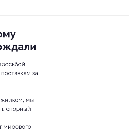
ому
вождали
 просьбой
поставкам за
лжником, мы
ть спорный
кт мирового