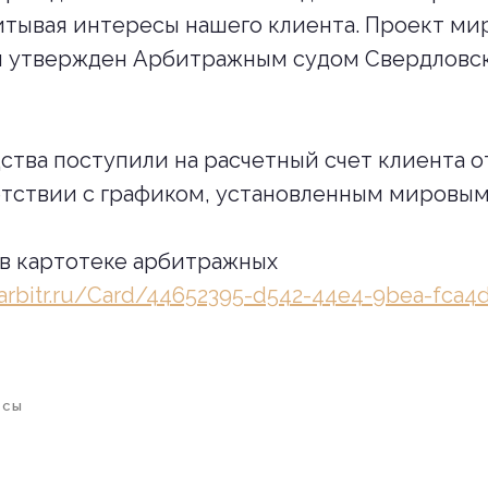
итывая интересы нашего клиента. Проект ми
л утвержден Арбитражным судом Свердловск
тва поступили на расчетный счет клиента о
етствии с графиком, установленным мировы
 в картотеке арбитражных
d.arbitr.ru/Card/44652395-d542-44e4-9bea-fca
ЙСЫ