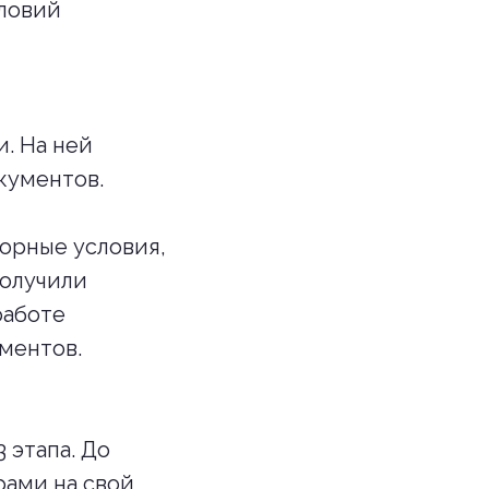
словий
. На ней
кументов.
орные условия,
получили
работе
ментов.
 этапа. До
рами на свой