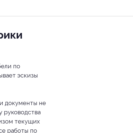
рики
ели по
ывает эскизы
ти документы не
у руководства
лизом текущих
се работы по