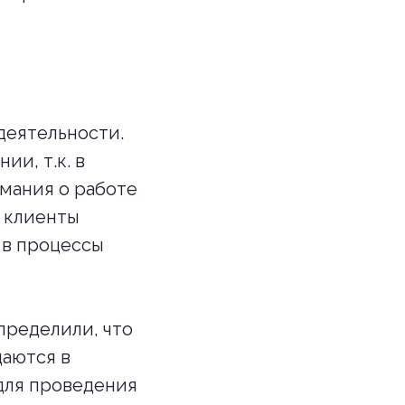
деятельности.
и, т.к. в
мания о работе
е клиенты
 в процессы
пределили, что
даются в
для проведения