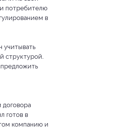
ии потребителю
егулированием в
н учитывать
й структурой.
 предложить
 договора
л готов в
стом компанию и