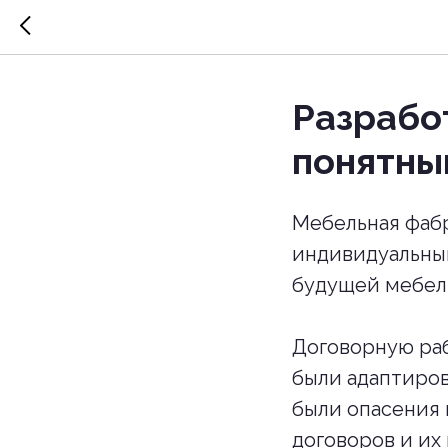
Разрабо
понятны
Мебельная фаб
индивидуальным
будущей мебели
Договорную раб
были адаптиров
были опасения 
договоров и их