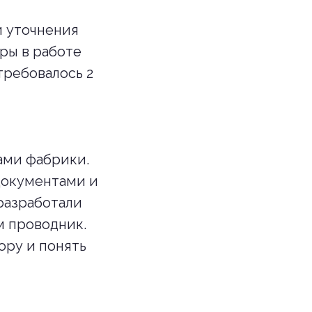
и уточнения
ры в работе
требовалось 2
ами фабрики.
документами и
разработали
м проводник.
ору и понять