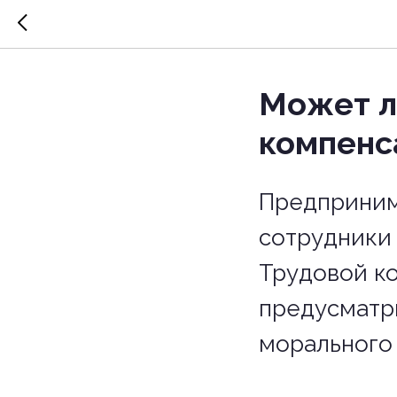
Может л
компенс
Предприним
сотрудники
Трудовой к
предусматр
морального 