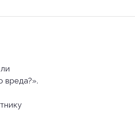
 ли
 вреда?».
тнику