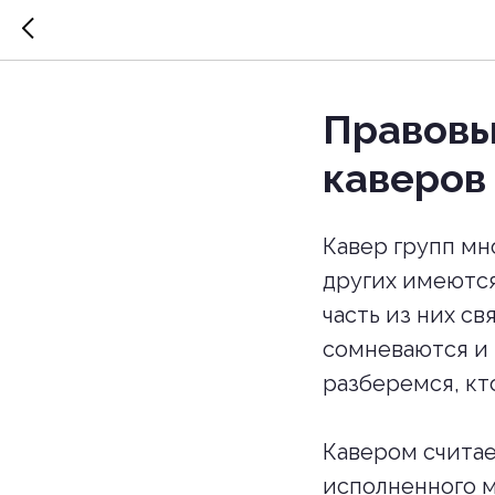
Правовы
каверов
Кавер групп мн
других имеются 
часть из них св
сомневаются и 
разберемся, кто
Кавером считае
исполненного м