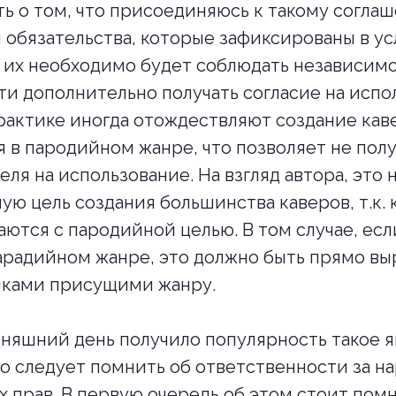
ь о том, что присоединяюсь к такому согла
я обязательства, которые зафиксированы в у
 их необходимо будет соблюдать независимо
и дополнительно получать согласие на испо
рактике иногда отождествляют создание кав
 в пародийном жанре, что позволяет не полу
ля на использование. На взгляд автора, это 
ую цель создания большинства каверов, т.к.
аются с пародийной целью. В том случае, есл
арадийном жанре, это должно быть прямо в
иками присущими жанру.
одняшний день получило популярность такое 
то следует помнить об ответственности за 
 прав. В первую очередь об этом стоит пом