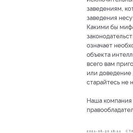
заведениям, ко
заведения несу
Какими бы мифа
законодательст
означает необх
объекта интелл
всего вам приг
или доведение 
старайтесь не 
Наша компания 
правообладател
2021-06-30 18:11
СТ