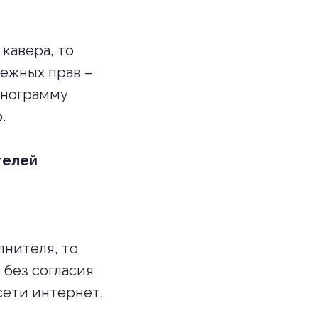
кавера, то
межных прав –
онограмму
.
телей
лнителя, то
 без согласия
сети интернет,