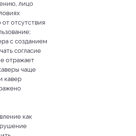
шению, лицо
словиях
 от отсутствия
льзование;
ера с созданием
чать согласие
не отражает
 каверы чаще
и кавер
ыражено
явление как
нарушение
нить