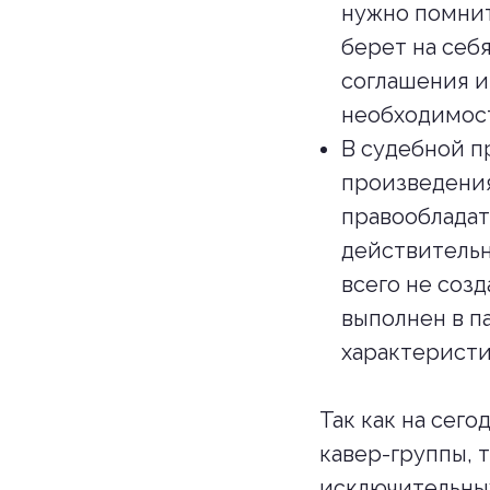
нужно помнит
берет на себ
соглашения и
необходимост
В судебной п
произведения
правообладате
действительн
всего не созд
выполнен в п
характерист
Так как на сег
кавер-группы, 
исключительных