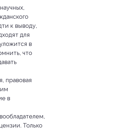
научных,
ажданского
ти к выводу,
дходят для
 уложится в
омнить, что
давать
я, правовая
ким
ие в
вообладателем,
цензии. Только