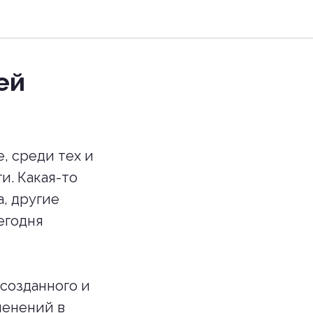
ей
, среди тех и
и. Какая-то
а, другие
егодня
созданного и
менений в