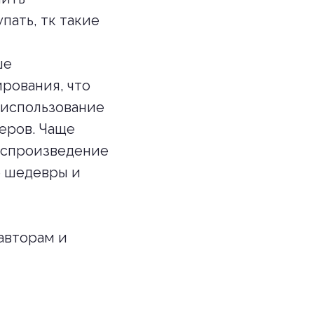
пать, тк такие
ше
рования, что
 использование
еров. Чаще
воспроизведение
е шедевры и
авторам и