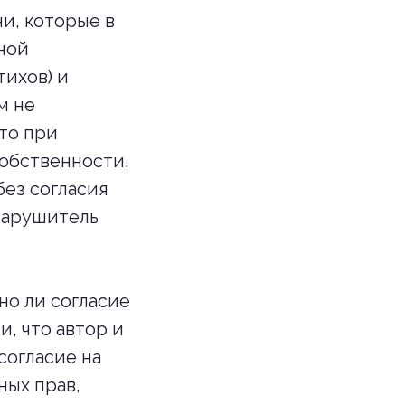
ни, которые в
ной
тихов) и
м не
то при
обственности.
без согласия
нарушитель
но ли согласие
, что автор и
согласие на
ных прав,