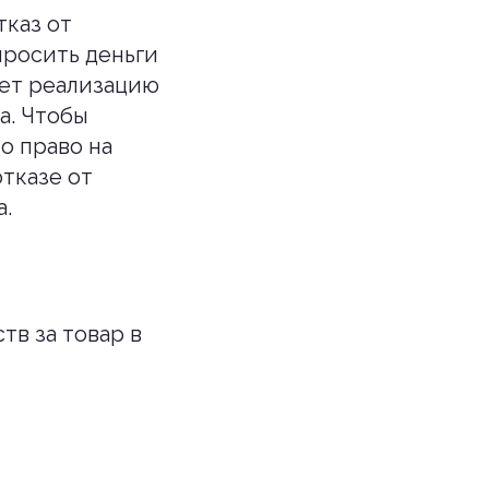
тказ от
просить деньги
ует реализацию
а. Чтобы
о право на
тказе от
а.
тв за товар в