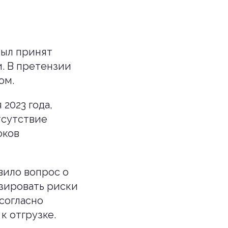
был принят
. В претензии
ом.
 2023 года,
тсутствие
оков
вило вопрос о
изировать риски
согласно
к отгрузке.