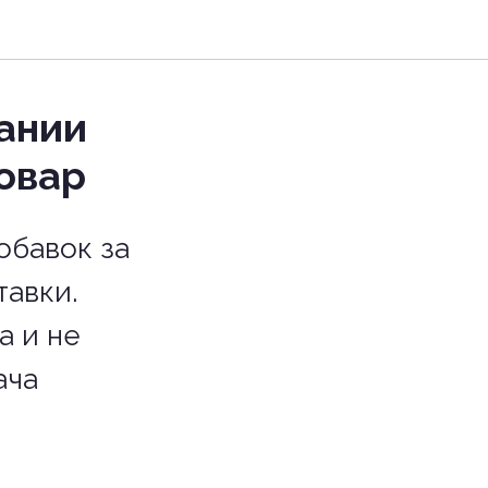
ании
товар
обавок за
тавки.
а и не
ача