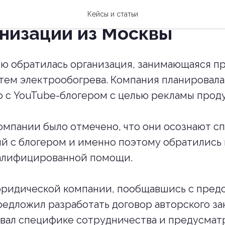
вили договор авторского
Кейсы и статьи
анизации из Москвы
ю обратилась организация, занимающаяся п
тем электрообогрева. Компания планировала
 с YouTube-блогером с целью рекламы прод
омпании было отмечено, что они осознают с
 с блогером и именно поэтому обратились к
валифицированной помощи.
ридической компании, пообщавшись с пред
редложил разработать договор авторского за
вал специфике сотрудничества и предусмат