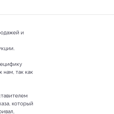
 заказа
родажей и
укции.
пецифику
 нам, так как
ставителем
каза, который
ривал,