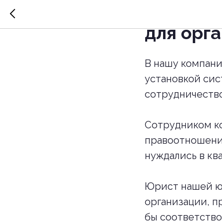
Подгото
для орг
В нашу компани
установкой сис
сотрудничество
Сотрудником к
правоотношений
нуждались в к
Юрист нашей ю
организации, п
бы соответство