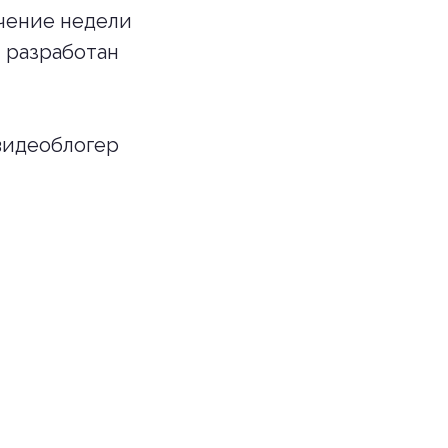
ечение недели
 разработан
видеоблогер