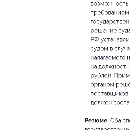
возможность 
требованием 
государствен
решение суда.
РФ устанавли
судом в случ
налагаемого 
на должностны
рублей. Прим
органом реше
поставщиков,
должен соста
Резюме.
Оба сп
государственн