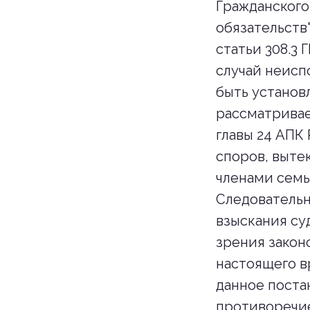
Гражданского
обязательств
статьи 308.3
случай неисп
быть установ
рассматривае
главы 24 АПК
споров, выт
членами семь
Следовательн
взыскания суд
зрения закон
настоящего в
данное поста
противоречие 