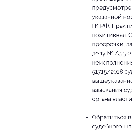
предусмотрен
указанной но
ГК РФ. Практ
позитивная. 
просрочки, з
делу № А55-2
неисполнения
51715/2018 с
вышеуказанно
взыскания су
органа власти
Обратиться в
судебного шт