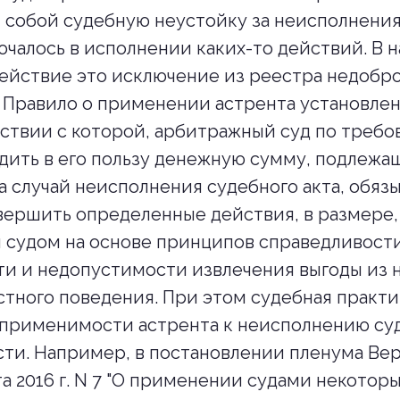
 собой судебную неустойку за неисполнения
ючалось в исполнении каких-то действий. В 
ействие это исключение из реестра недобр
 Правило о применении астрента установлено
тствии с которой, арбитражный суд по требо
дить в его пользу денежную сумму, подлеж
на случай неисполнения судебного акта, обя
вершить определенные действия, в размере
судом на основе принципов справедливости
и и недопустимости извлечения выгоды из 
тного поведения. При этом судебная практи
 применимости астрента к неисполнению су
сти. Например, в постановлении пленума Ве
та 2016 г. N 7 "О применении судами некото