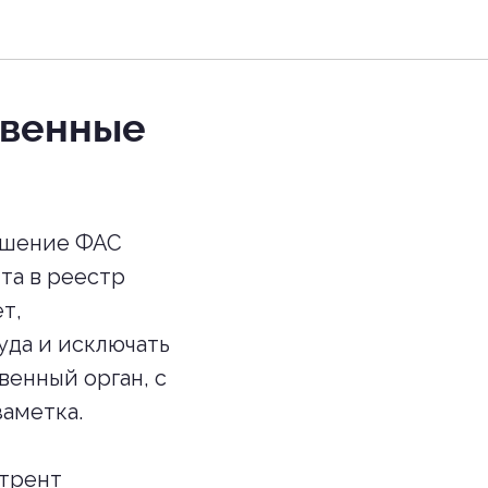
твенные
ешение ФАС
та в реестр
т,
уда и исключать
венный орган, с
заметка.
стрент