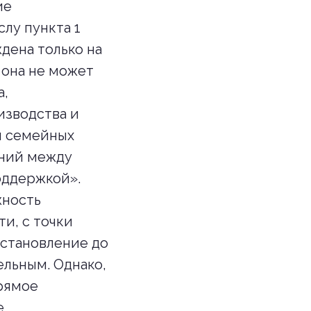
ие
лу пункта 1
дена только на
 она не может
а,
изводства и
и семейных
ений между
оддержкой».
жность
ти, с точки
остановление до
льным. Однако,
прямое
е,