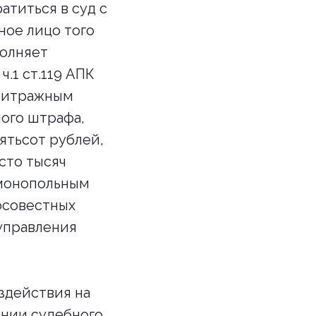
атиться в суд с
ное лицо того
полняет
ч.1 ст.119 АПК
рбитражным
ного штрафа,
ятьсот рублей,
 сто тысяч
имонопольным
осовестных
управления
здействия на
ении судебного