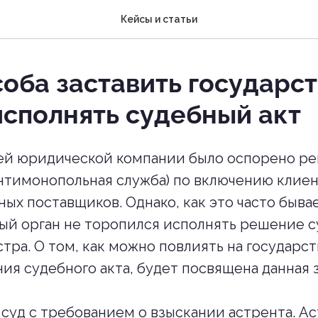
Кейсы и статьи
соба заставить государс
исполнять судебный акт
й юридической компании было оспорено р
нтимонопольная служба) по включению клиен
ых поставщиков. Однако, как это часто бывае
й орган не торопился исполнять решение с
тра. О том, как можно повлиять на государст
ия судебного акта, будет посвящена данная 
 суд с требованием о взыскании астрента. А