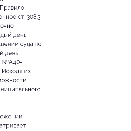
 Правило
нное ст. 308.3
точно
ждый день
ешении суда по
й день
лу №А40-
 Исходя из
зможности
униципального
аложении
матривает