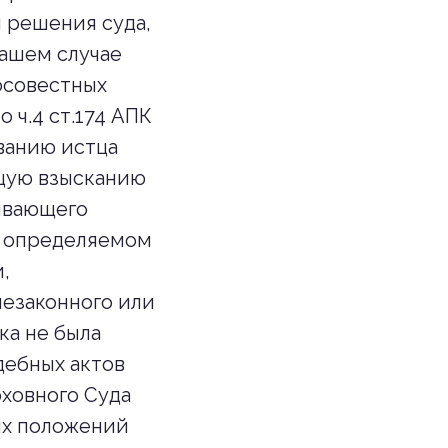
 решения суда,
нашем случае
осовестных
 ч.4 ст.174 АПК
ванию истца
ащую взысканию
зывающего
, определяемом
,
незаконного или
ка не была
дебных актов
рховного Суда
рых положений