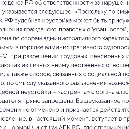
 кодекса РФ об ответственности за нарушен
" указывается следующее: «Поскольку по смыс
 ГК РФ судебная неустойка может быть присуж
олнения гражданско-правовых обязанностей,
лена по спорам административного характер
мым в порядке административного судопро
 РФ, при разрешении трудовых, пенсионных 
екающих из личных неимущественных отнош
и, а также споров, связанных с социальной п
о, по смыслу указанного разъяснения возмо
ебной неустойки – «астрента» с органа влас
одателя прямо запрещена. Вышеуказанное п
ремени не отменено и признается действите
новление, в настоящий момент, вступает в 
с нормой ч.4 ст.174 АПК РФ, где ограничени