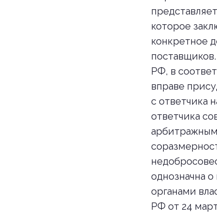
представляет
которое закл
конкретное д
поставщиков.
РФ, в соотве
вправе прису
с ответчика 
ответчика со
арбитражным 
соразмерност
недобросовес
однозначна о
органами вла
РФ от 24 мар