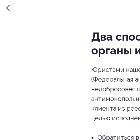
Два спо
органы 
Юристами наше
(Федеральная а
недобросовестн
антимонопольны
клиента из реес
целью исполнен
Обратиться в